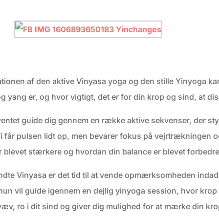
onen af den aktive Vinyasa yoga og den stille Yinyoga kan
g yang er, og hvor vigtigt, det er for din krop og sind, at dis
f eventet guide dig gennem en række aktive sekvenser, der s
får pulsen lidt op, men bevarer fokus på vejrtrækningen og 
r blevet stærkere og hvordan din balance er blevet forbedre
dte Vinyasa er det tid til at vende opmærksomheden indad. C
un vil guide igennem en dejlig yinyoga session, hvor krop og
væv, ro i dit sind og giver dig mulighed for at mærke din kro