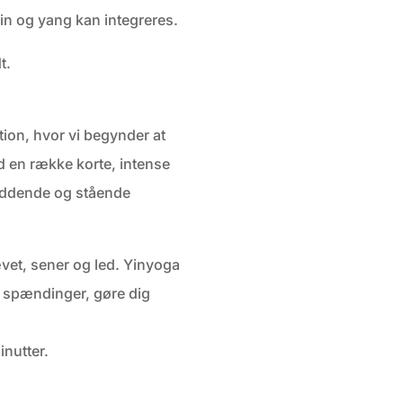
yin og yang kan integreres.
t.
tion, hvor vi begynder at
ed en række korte, intense
siddende og stående
vet, sener og led. Yinyoga
e spændinger, gøre dig
inutter.