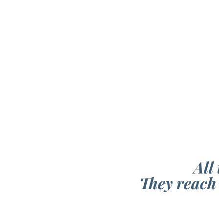
All
They reach 