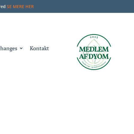
rred
SE MERE HER
hanges
Kontakt