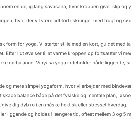
igennem en dejlig lang savasana, hvor kroppen giver slip og 
ungen, hvor der vil være lidt forfriskninger med frugt og sød
 form for yoga. Vi starter stille med en kort, guidet medita
. Efter lidt øvelser til at varme kroppen op fortsætter vi m
yrke og balance. Vinyasa yoga indeholder både liggende, 
nde og mere simpel yogaform, hvor vi arbejder med bindevæ
 at skabe balance både på det fysiske og mentale plan, løsn
give dig dyb ro i en måske hektisk eller stresset hverdag.
eller liggende og holdes i længere tid, oftest mellem 3 og 5 m