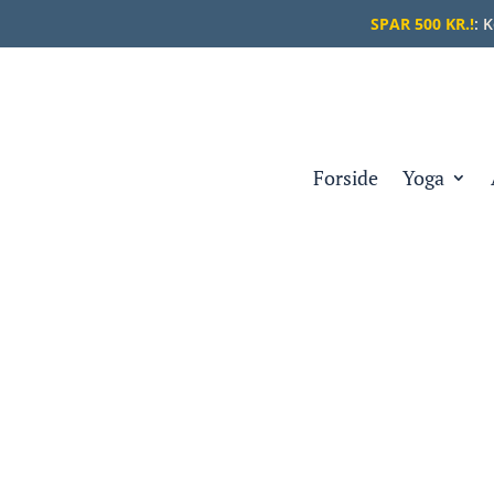
SPAR 500 KR.!
: 
Forside
Yoga