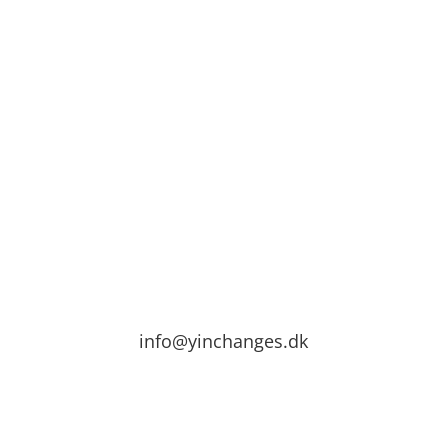
Tilmeld dig nyhedsbrev
info@yinchanges.dk