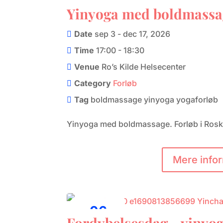
03
Yinyoga med boldmassag
september
Date
sep 3 - dec 17, 2026
Time
17:00 - 18:30
Venue
Ro’s Kilde Helsecenter
Category
Forløb
Tag
boldmassage
yinyoga
yogaforløb
Yinyoga med boldmassage. Forløb i Roskil
Mere info
06
Fordybelsesdag - yinyog