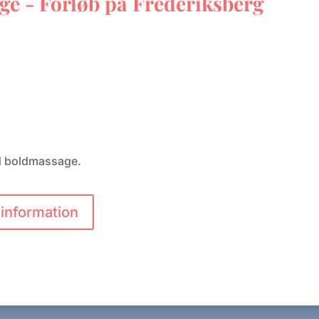
e - Forløb på Frederiksberg
d boldmassage. 
information