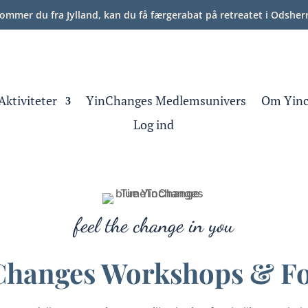
Kommer du fra Jylland, kan du få færgerabat på retreatet i Odshe
Aktiviteter
YinChanges Medlemsunivers
Om Yinc
Log ind
feel the change in you
Changes Workshops & Fo