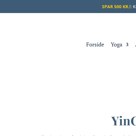
SPAR 500 KR.!
: 
Forside
Yoga
Yin