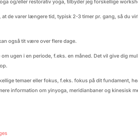
oga og/eller restorativ yoga, tilbyder jeg forskellige works
t de varer længere tid, typisk 2-3 timer pr. gang, så du vir
n også tit være over flere dage.
e om ugen i en periode, f.eks. en måned. Det vil give dig mu
rop.
lige temaer eller fokus, f.eks. fokus på dit fundament, hea
å mere information om yinyoga, meridianbaner og kinesisk med