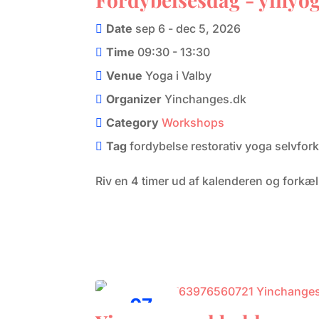
september
Date
sep 6 - dec 5, 2026
Time
09:30 - 13:30
Venue
Yoga i Valby
Organizer
Yinchanges.dk
Category
Workshops
Tag
fordybelse
restorativ yoga
selvfor
Riv en 4 timer ud af kalenderen og forkæl
07