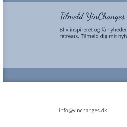
Tilmeld YinChanges
Bliv inspireret og få nyhed
retreats. Tilmeld dig mit ny
info@yinchanges.dk