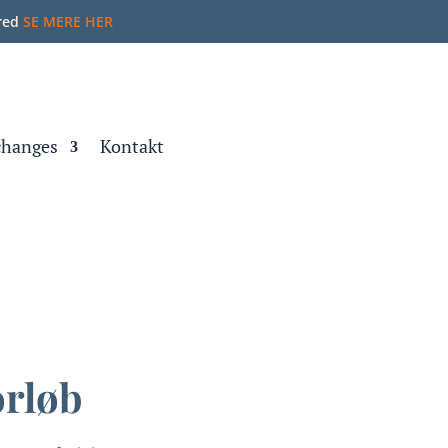
rred
SE MERE HER
hanges
Kontakt
rløb