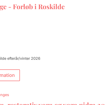
e - Forløb i Roskilde
de efterår/vinter 2026
rmation
a, restorativ yoga og yoga nidra 2