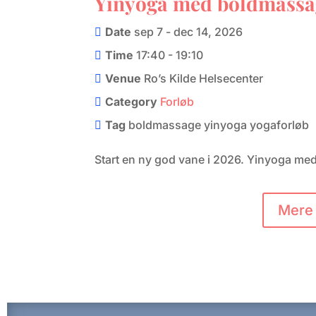
Yinyoga med boldmassag
september
Date
sep 7 - dec 14, 2026
Time
17:40 - 19:10
Venue
Ro’s Kilde Helsecenter
Category
Forløb
Tag
boldmassage
yinyoga
yogaforløb
Start en ny god vane i 2026. Yinyoga me
Mere 