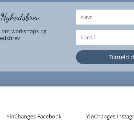
 Nyhedsbrev
er om workshops og
hedsbrev
Tilmeld 
YinChanges Facebook
YinChanges Instag