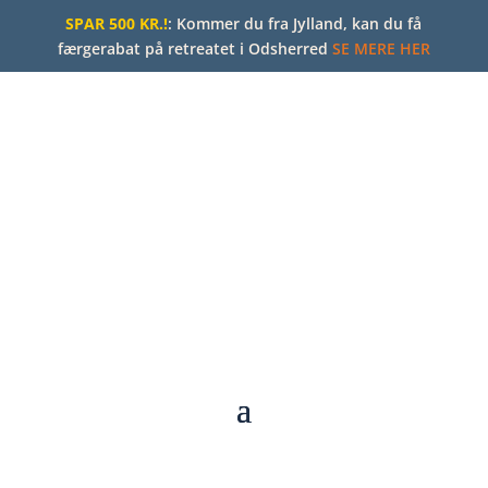
SPAR 500 KR.!
: Kommer du fra Jylland, kan du få
færgerabat på retreatet i Odsherred
SE MERE HER