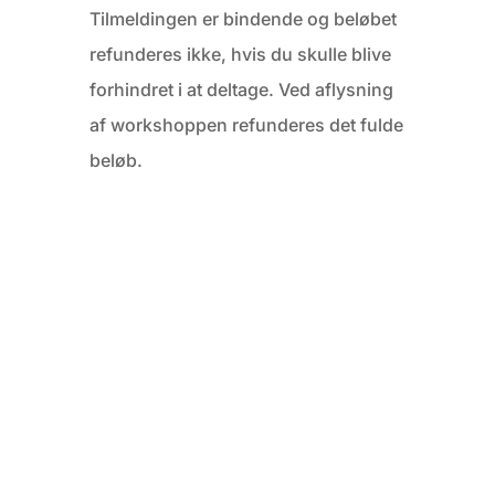
Tilmeldingen er bindende og beløbet
refunderes ikke, hvis du skulle blive
forhindret i at deltage. Ved aflysning
af workshoppen refunderes det fulde
beløb.
info@yinchanges.dk
YinChanges Facebook
YinChanges Instagram
+45 2819 2882
Cookie & Privatlispolitik
Copyright ©2026 | All Rights Reserved