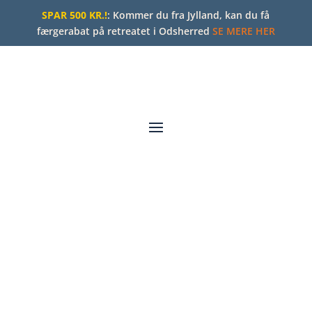
SPAR 500 KR.!
: Kommer du fra Jylland, kan du få
færgerabat på retreatet i Odsherred
SE MERE HER