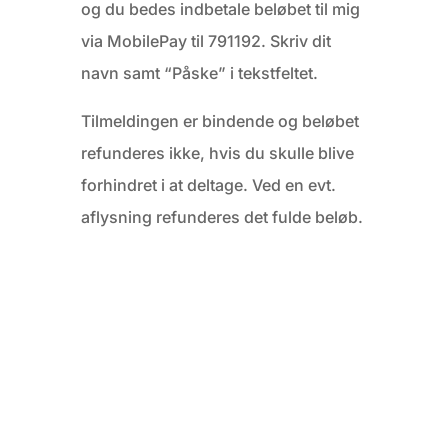
og du bedes indbetale beløbet til mig
via MobilePay til 791192. Skriv dit
navn samt “Påske” i tekstfeltet.
Tilmeldingen er bindende og beløbet
refunderes ikke, hvis du skulle blive
forhindret i at deltage. Ved en evt.
aflysning refunderes det fulde beløb.
Jeg glæder mig til vi ses 💖☯
info@yinchanges.dk
YinChanges Facebook