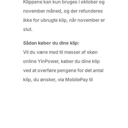
Klippene kan kun bruges i oktober og
november måned, og der refunderes
ikke for ubrugte klip, når november er
slut.
Sådan køber du dine klip:
Vil du være med til masser af skøn
online YinPower, køber du dine klip
ved at overføre pengene for det antal
klip, du ønsker, via MobilePay til
791192. Skriv antal klip, dit navn og
mailadresse i tekstfeltet.
Jeg glæder mig til vi ses online 😊