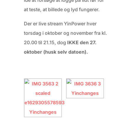
idé at forsøge at logge på lidt før for
at teste, at billede og lyd fungerer.
Der er live stream YinPower hver
torsdag i oktober og november fra kl.
20.00 til 21.15, dog
IKKE den 27.
oktober (husk selv datoen).