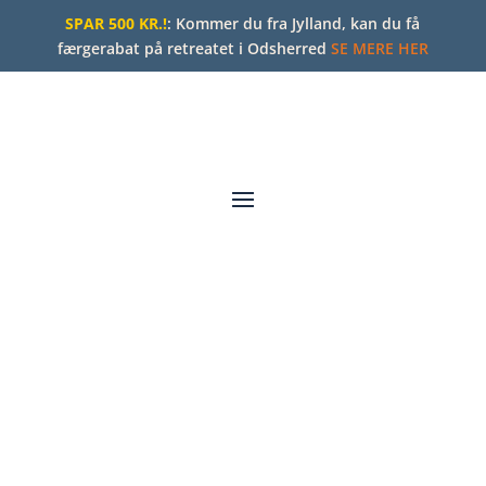
SPAR 500 KR.!
: Kommer du fra Jylland, kan du få
færgerabat på retreatet i Odsherred
SE MERE HER