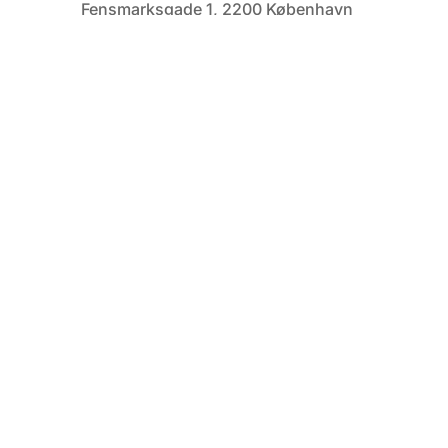
Fensmarksgade 1, 2200 København
N.
Lige ved Tagensvej
Hvornår
:
Langfredag d. 15. april fra kl. 13 til 15.
Pris
:
300 kr.
Tilmelding
:
Du sikrer dig en plads ved at sende
en sms til 2819 2882. Jeg bekræfter
herefter din tilmelding og du bedes
indbetale beløbet til mig via
MobilePay til 791192. Skriv dit navn