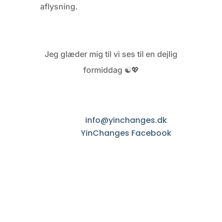
aflysning.
Jeg glæder mig til vi ses til en dejlig
formiddag ☯💖
info@yinchanges.dk
YinChanges Facebook
YinChanges Instagram
+45 2819 2882
Cookie & Privatlispolitik
Copyright ©2026 | All Rights Reserved
We use cookies on our website to give you the most relevant
experience by remembering your preferences and repeat visits.
By clicking “Accept”, you consent to the use of ALL the cookies.