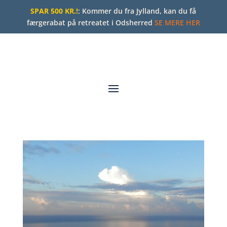
SPAR 500 KR.!
: Kommer du fra Jylland, kan du få
færgerabat på retreatet i Odsherred
SE MERE HER