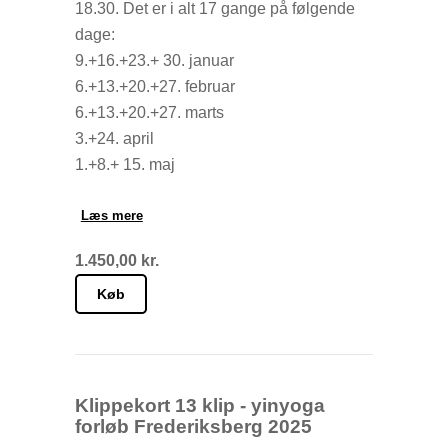
18.30. Det er i alt 17 gange på følgende
dage:
9.+16.+23.+ 30. januar
6.+13.+20.+27. februar
6.+13.+20.+27. marts
3.+24. april
1.+8.+ 15. maj
Klippene er kun gyldig i denne periode og
Læs mere
ikke brugte klip kan ikke overføres til en
1.450,00 kr.
ny periode.
Køb
Du bestemmer selv, hvornår du vil bruge
dine klip og tilmelder dig den enkelte
klasse i skemaet senest 2 timer før.
Husk at afmelde dig senest 2 timer inden
Klippekort 13 klip - yinyoga
klassestart ellers vil dit klip blive betragtet
forløb Frederiksberg 2025