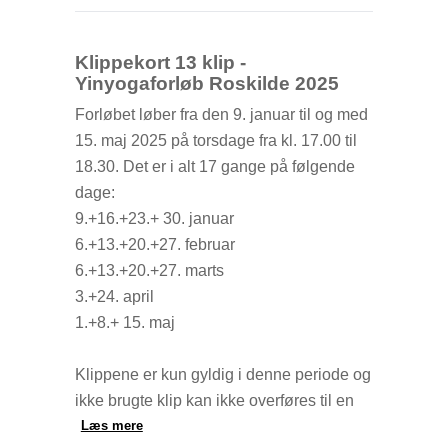
Husk at afmelde dig senest 2 timer inden
klassestart ellers vil dit klip blive betragtet
som brugt.
Klippekort 13 klip -
Yinyogaforløb Roskilde 2025
Forløbet løber fra den 9. januar til og med
15. maj 2025 på torsdage fra kl. 17.00 til
18.30. Det er i alt 17 gange på følgende
dage:
9.+16.+23.+ 30. januar
6.+13.+20.+27. februar
6.+13.+20.+27. marts
3.+24. april
1.+8.+ 15. maj
Klippene er kun gyldig i denne periode og
ikke brugte klip kan ikke overføres til en
ny periode.
Læs mere