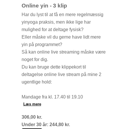
Online yin - 3 klip
Har du lyst til at få en mere regelmæssig
yinyoga praksis, men ikke lige har
mulighed for at deltage fysisk?
Eller måske vil du gerne have lidt mere
yin på programmet?
Så kan online live streaming måske være
noget for dig.
Du kan bruge dette klippekort til
deltagelse online live stream på mine 2
ugentlige hold:
Mandage fra kl. 17.40 til 19.10
Torsdage fra kl. 17.00 til 18.30
Læs mere
306,00 kr.
Det hele foregår live via Teams hjemme
Under 30 år: 244,80 kr.
fra din yndlingskrog. Og det er nemmere