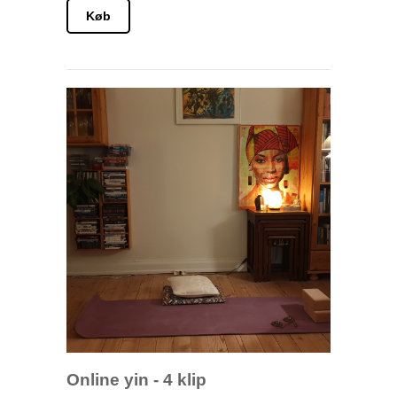
end det lyder. Du får efter din betaling en
Køb
mail med et link til Teams. Klik på linket
og du er i gang.
Jeg glæder mig til vi ses
Online yin - 4 klip