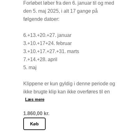
som brugt.
Forløbet løber fra den 6. januar til og med
den 5. maj 2025, i alt 17 gange på
følgende datoer:
6.+13.+20.+27. januar
3.+10.+17+24. februar
3.+10.+17.+27.+31. marts
7.+14.+28. april
5. maj
Klippene er kun gyldig i denne periode og
ikke brugte klip kan ikke overføres til en
ny periode.
Læs mere
1.860,00 kr.
Du bestemmer selv, hvornår du vil bruge
dine klip og tilmelder dig den enkelte
Køb
klasse i skemaet senest 2 timer før.