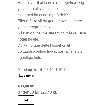
Har du lyst til at få en mere regelmæssig
yinyoga praksis, men ikke lige har
mulighed for at deltage fysisk?
Eller måske vil du gerne have lidt mere
yin på programmet?
Så kan online live streaming måske være
noget for dig.
Du kan bruge dette klippekort til
deltagelse online live stream på mine 2
ugentlige hold:
Mandage fra kl. 17.40 til 19.10
Torsdage fra kl. 17.00 til 18.30
Læs mere
408,00 kr.
Det hele foregår live via Teams hjemme
Under 30 år: 326,40 kr.
fra din yndlingskrog. Og det er nemmere
end det lyder. Du får efter din betaling en
Køb