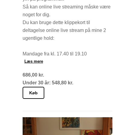
Så kan online live streaming måske være
noget for dig.
Du kan bruge dette klippekort til
deltagelse online live stream på mine 2
ugentlige hold:
Mandage fra kl. 17.40 til 19.10
Torsdage fra kl. 17.00 til 18.30
Læs mere
686,00 kr.
Det hele foregår live via Teams hjemme
Under 30 år: 548,80 kr.
fra din yndlingskrog. Og det er nemmere
end det lyder. Du får efter din betaling en
Køb
mail med et link til Teams. Klik på linket
og du er i gang.
Jeg glæder mig til vi ses