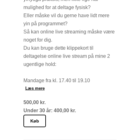
mulighed for at deltage fysisk?
Eller måske vil du gerne have lidt mere
yin på programmet?
Så kan online live streaming måske være
noget for dig.
Du kan bruge dette klippekort til
deltagelse online live stream på mine 2
ugentlige hold:
Mandage fra kl. 17.40 til 19.10
Torsdage fra kl. 17.00 til 18.30
Læs mere
500,00 kr.
Det hele foregår live via Teams hjemme
Under 30 år: 400,00 kr.
fra din yndlingskrog. Og det er nemmere
end det lyder. Du får efter din betaling en
Køb
mail med et link til Teams. Klik på linket
og du er i gang.