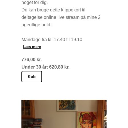
noget for dig.
Du kan bruge dette klippekort til
deltagelse online live stream på mine 2
ugentlige hold:
Mandage fra kl. 17.40 til 19.10
Torsdage fra kl. 17.00 til 18.30
Læs mere
776,00 kr.
Det hele foregår live via Teams hjemme
Under 30 år: 620,80 kr.
fra din yndlingskrog. Og det er nemmere
end det lyder. Du får efter din betaling en
Køb
mail med et link til Teams. Klik på linket
og du er i gang.
Jeg glæder mig til vi ses