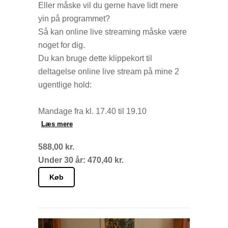
Eller måske vil du gerne have lidt mere
yin på programmet?
Så kan online live streaming måske være
noget for dig.
Du kan bruge dette klippekort til
deltagelse online live stream på mine 2
ugentlige hold:
Mandage fra kl. 17.40 til 19.10
Torsdage fra kl. 17.00 til 18.30
Læs mere
588,00 kr.
Det hele foregår live via Teams hjemme
Under 30 år: 470,40 kr.
fra din yndlingskrog. Og det er nemmere
end det lyder. Du får efter din betaling en
Køb
mail med et link til Teams. Klik på linket
og du er i gang.