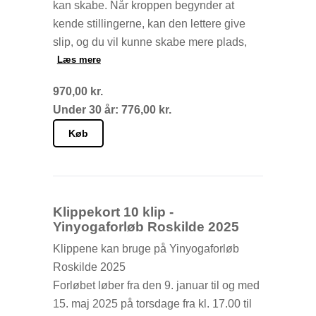
kan skabe. Når kroppen begynder at
kende stillingerne, kan den lettere give
slip, og du vil kunne skabe mere plads,
større bevægelsesfrihed og opleve mere
Læs mere
ro.
970,00 kr.
Under 30 år: 776,00 kr.
Det hele foregår live via Zoom hjemme fra
din yndlingskrog. Og det er nemmere end
Køb
det lyder. Du får efter din betaling en mail
med et link til Zoom. Klik på linket og du
er i gang.
Klippekort 10 klip -
Der er live yinyoga hver torsdag fra 20.15
Yinyogaforløb Roskilde 2025
til 21.30.
Klippene kan bruge på Yinyogaforløb
Roskilde 2025
Forløbet løber fra den 9. januar til og med
15. maj 2025 på torsdage fra kl. 17.00 til