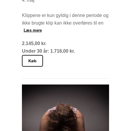
4. maj
Klippene er kun gyldig i denne periode og
ikke brugte klip kan ikke overføres til en
ny periode.
Læs mere
2.145,00 kr.
Du bestemmer selv, hvornår du vil bruge
Under 30 år: 1.716,00 kr.
dine klip og tilmelder dig den enkelte
klasse i skemaet senest 2 timer før.
Køb
Husk at afmelde dig senest 2 timer inden
klassestart ellers vil dit klip blive betragtet
som brugt.