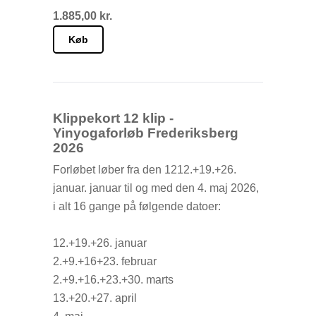
1.885,00 kr.
Du bestemmer selv, hvornår du vil bruge
dine klip og tilmelder dig den enkelte
Køb
klasse i skemaet senest 2 timer før.
Husk at afmelde dig senest 2 timer inden
klassestart ellers vil dit klip blive betragtet
som brugt.
Klippekort 12 klip -
Yinyogaforløb Frederiksberg
2026
Forløbet løber fra den 1212.+19.+26.
januar. januar til og med den 4. maj 2026,
i alt 16 gange på følgende datoer:
12.+19.+26. januar
2.+9.+16+23. februar
2.+9.+16.+23.+30. marts
13.+20.+27. april