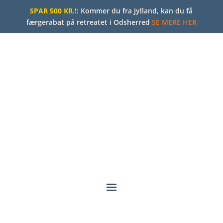
SPAR 500 KR.!
: Kommer du fra Jylland, kan du få
færgerabat på retreatet i Odsherred
SE MERE HER