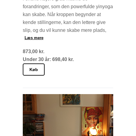
forandringer, som den powerfulde yinyoga
kan skabe. Når kroppen begynder at
kende stillingerne, kan den lettere give
slip, og du vil kunne skabe mere plads,
større bevægelsesfrihed og opleve mere
Læs mere
ro.
873,00 kr.
Under 30 år: 698,40 kr.
Det hele foregår live via Zoom hjemme fra
din yndlingskrog. Og det er nemmere end
Køb
det lyder. Du får efter din betaling en mail
med et link til Zoom. Klik på linket og du
er i gang.
Der er live yinyoga hver torsdag fra 20.15
til 21.30.