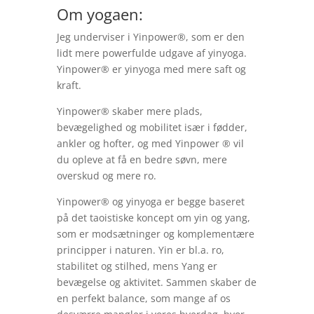
Om yogaen:
Jeg underviser i Yinpower®️, som er den
lidt mere powerfulde udgave af yinyoga.
Yinpower®️ er yinyoga med mere saft og
kraft.
Yinpower®️ skaber mere plads,
bevægelighed og mobilitet især i fødder,
ankler og hofter, og med Yinpower ®️ vil
du opleve at få en bedre søvn, mere
overskud og mere ro.
Yinpower®️ og yinyoga er begge baseret
på det taoistiske koncept om yin og yang,
som er modsætninger og komplementære
principper i naturen. Yin er bl.a. ro,
stabilitet og stilhed, mens Yang er
bevægelse og aktivitet. Sammen skaber de
en perfekt balance, som mange af os