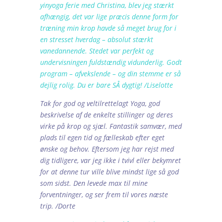
yinyoga ferie med Christina, blev jeg stærkt
afhængig, det var lige præcis denne form for
træning min krop havde så meget brug for i
en stresset hverdag – absolut stærkt
vanedannende. Stedet var perfekt og
undervisningen fuldstændig vidunderlig. Godt
program – afvekslende – og din stemme er så
dejlig rolig. Du er bare SÅ dygtig! /Liselotte
Tak for god og veltilrettelagt Yoga, god
beskrivelse af de enkelte stillinger og deres
virke på krop og sjæl. Fantastik samvær, med
plads til egen tid og fælleskab efter eget
ønske og behov. Eftersom jeg har rejst med
dig tidligere, var jeg ikke i tvivl eller bekymret
for at denne tur ville blive mindst lige så god
som sidst. Den levede max til mine
forventninger, og ser frem til vores næste
trip. /Dorte